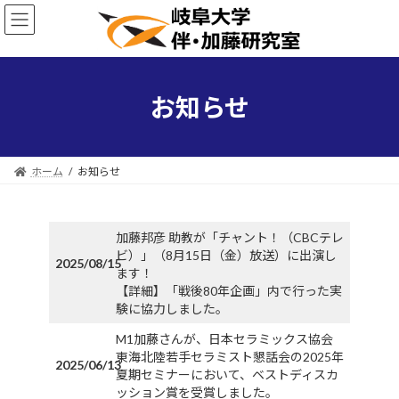
コ
ナ
ン
ビ
テ
ゲ
ン
ー
ツ
シ
へ
ョ
お知らせ
ス
ン
キ
に
ッ
移
プ
動
ホーム
お知らせ
加藤邦彦 助教が「チャント！（CBCテレ
ビ）」（8月15日（金）放送）に出演し
2025/08/15
ます！
【詳細】「戦後80年企画」内で行った実
験に協力しました。
M1加藤さんが、日本セラミックス協会
東海北陸若手セラミスト懇話会の2025年
2025/06/13
夏期セミナーにおいて、ベストディスカ
ッション賞を受賞しました。